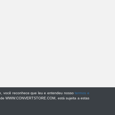
ite, você reconhece que leu e entendeu nosso
termos e
ant full correctness of all content. While using this site, you agree to have read
 Rede WWW.CONVERTSTORE.COM, está sujeita a estas
icy