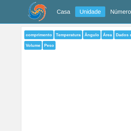
Casa
Unidade
Número
comprimento
Temperatura
Ângulo
Área
Dados 
Volume
Peso