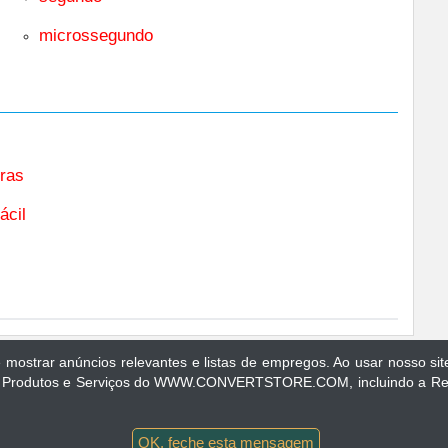
microssegundo
ras
ácil
 e mostrar anúncios relevantes e listas de empregos. Ao usar nosso s
a unit values are constantly tested and reviewed to avoid errors, but we cannot warr
 dos Produtos e Serviços do WWW.CONVERTSTORE.COM, incluindo a
and accepted our terms of use, privacy policy. All Rights Reserved.
out
Contact
Sitemap
Terms of Use
Privacy Pol
OK, feche esta mensagem
Copyright 2026 by convertstore.com