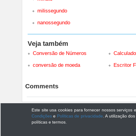
milissegundo
nanossegundo
Veja também
Conversão de Números
Calculado
conversão de moeda
Escritor F
Comments
Este site usa cookies para fornecer nossos serviços
convertstore.com is made for calculating or converting various data units.The dat
Condições
e
Políticas de privacidade
. A utilização
políticas e termos.
Ab