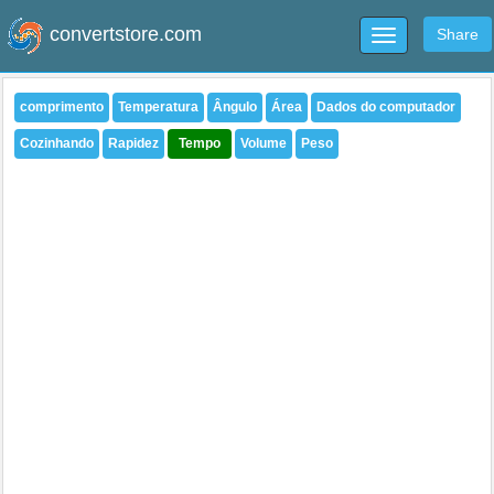
convertstore.com
Share
Toggle
navigation
comprimento
Temperatura
Ângulo
Área
Dados do computador
Cozinhando
Rapidez
Tempo
Volume
Peso