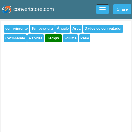
convertstore.com
Share
Toggle
navigation
comprimento
Temperatura
Ângulo
Área
Dados do computador
Cozinhando
Rapidez
Tempo
Volume
Peso