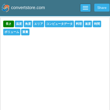
convertstore.com
Share
Toggle
navigation
長さ
温度
角度
エリア
コンピュータデータ
料理
速度
時間
ボリューム
重量